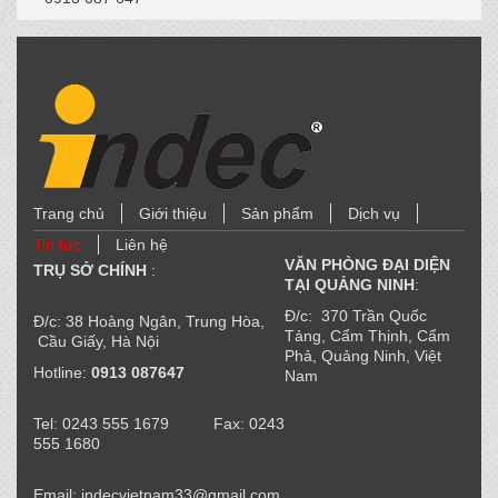
Trang chủ
Giới thiệu
Sản phẩm
Dịch vụ
Tin tức
Liên hệ
VĂN PHÒNG ĐẠI DIỆN
TRỤ SỞ CHÍNH
:
TẠI QUẢNG NINH
:
Đ/c: 370 Trần Quốc
Đ/c: 38 Hoàng Ngân, Trung Hòa,
Tảng, Cẩm Thịnh, Cẩm
Cầu Giấy, Hà Nội
Phả, Quảng Ninh, Việt
Hotline:
0913 087647
Nam
Tel: 0243 555 1679 Fax: 0243
555 1680
Email: indecvietnam33@gmail.com