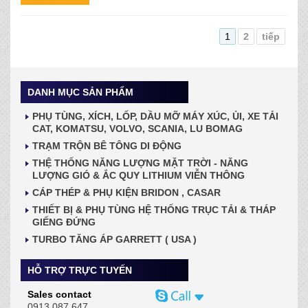
1
2
tiếp
DANH MỤC SẢN PHẨM
PHỤ TÙNG, XÍCH, LỐP, DẦU MỠ MÁY XÚC, ỦI, XE TẢI
CAT, KOMATSU, VOLVO, SCANIA, LU BOMAG
TRẠM TRỘN BÊ TÔNG DI ĐỘNG
THỆ THỐNG NĂNG LƯỢNG MẶT TRỜI - NĂNG
LƯỢNG GIÓ & ẮC QUY LITHIUM VIỄN THÔNG
CÁP THÉP & PHỤ KIỆN BRIDON , CASAR
THIẾT BỊ & PHỤ TÙNG HỆ THỐNG TRỤC TẢI & THÁP
GIẾNG ĐỨNG
TURBO TĂNG ÁP GARRETT ( USA )
HỖ TRỢ TRỰC TUYẾN
Sales contact
0913 087 647